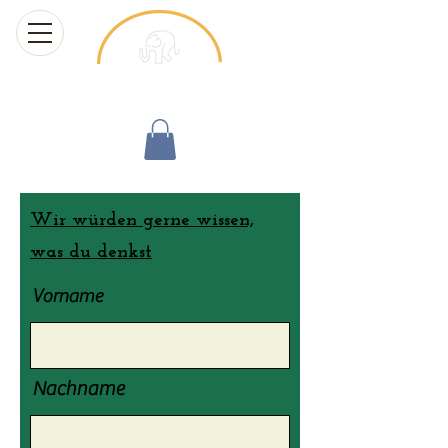
Chang Thai Massage
Wir würden gerne wissen,
was du denkst
Vorname
Nachname