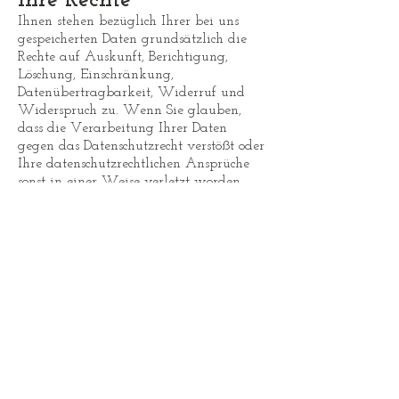
Ihre Rechte
Ihnen stehen bezüglich Ihrer bei uns
gespeicherten Daten grundsätzlich die
Rechte auf Auskunft, Berichtigung,
Löschung, Einschränkung,
Datenübertragbarkeit, Widerruf und
Widerspruch zu. Wenn Sie glauben,
dass die Verarbeitung Ihrer Daten
gegen das Datenschutzrecht verstößt oder
Ihre datenschutzrechtlichen Ansprüche
sonst in einer Weise verletzt worden
sind, können Sie sich bei uns:
office.changthai@gmail.com
oder der
Datenschutzbehörde beschweren.
Sie erreichen uns unter
folgenden Kontaktdaten:
Luksorn Saengdokmai
+43 676 540 73 84
office.changthai@gmail.com
Chang Thai Massage